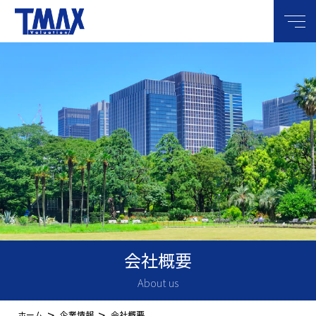
メニ
会社概要
About us
>
>
ホーム
企業情報
会社概要