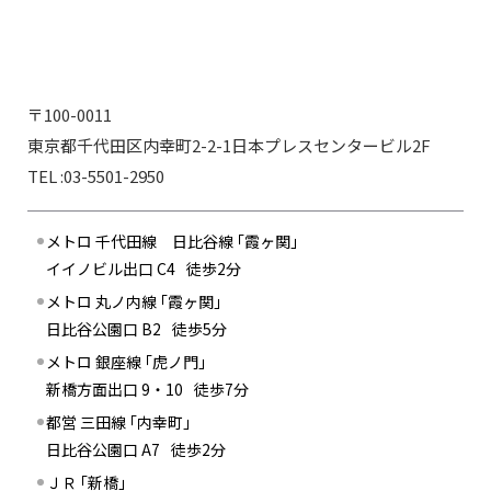
〒100-0011
東京都千代田区内幸町2-2-1日本プレスセンタービル2F
TEL :03-5501-2950
メトロ 千代田線 日比谷線 ｢霞ヶ関｣
イイノビル出口 C4
徒歩2分
メトロ 丸ノ内線 ｢霞ヶ関｣
日比谷公園口 B2
徒歩5分
メトロ 銀座線 ｢虎ノ門｣
新橋方面出口 9・10
徒歩7分
都営 三田線 ｢内幸町｣
日比谷公園口 A7
徒歩2分
ＪＲ ｢新橋｣