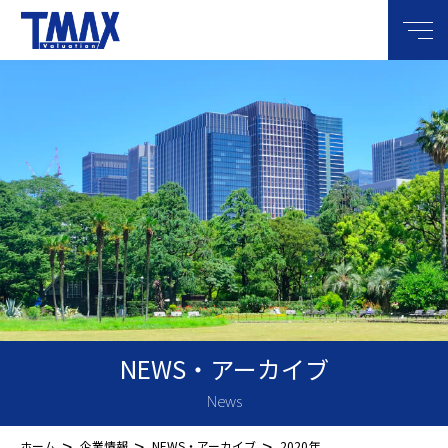
メニ
NEWS・アーカイブ
News
>
>
>
ホーム
企業情報
NEWS・アーカイブ
2020年